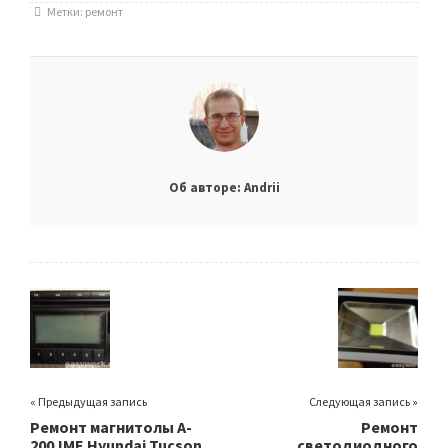
Метки:
ремонт
Об авторе: Andrii
« Предыдущая запись
Следующая запись »
Ремонт магнитолы A-
Ремонт
200JME Hyundai Tucson
светодиодного