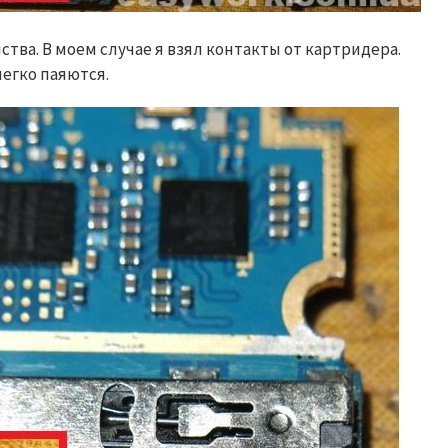
тва. В моем случае я взял контакты от картридера.
легко паяются.