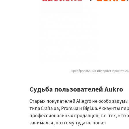
Преобразования интернет-проекта Auk
Судьба пользователей Aukro
Старых покупателей
Allegro
не особо задумы
типа
Crafta.ua
,
Prom.ua
и
Bigl.ua
. Аккаунты пе
профессиональных продавцов, т.е. тех, кто 
занимался, поэтому туда не попал