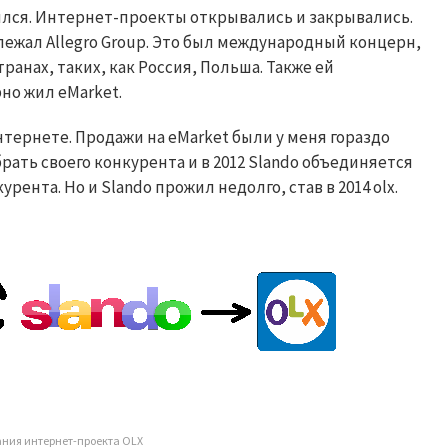
лся. Интернет-проекты открывались и закрывались.
лежал
Allegro
Group
. Это был международный концерн,
анах, таких, как Россия, Польша. Также ей
рно жил
eMarket
.
нтернете. Продажи на
eMarket
были у меня гораздо
рать своего конкурента и в 2012
Slando
объединяется
курента. Но и
Slando
прожил недолго, став в 2014
olx.
ния интернет-проекта OLX