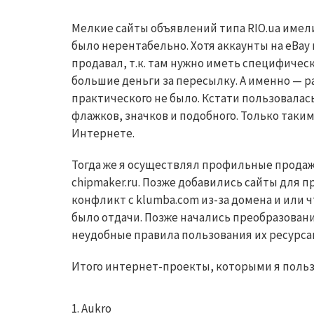
Мелкие сайты объявлений типа
RIO.
ua
имели
было нерентабельно. Хотя аккаунты на
eBay
продавал, т.к. там нужно иметь специфическ
большие деньги за пересылку. А именно — р
практического не было. Кстати пользовалас
флажков, значков и подобного. Только таки
Интернете.
Тогда же я осуществлял профильные прода
chipmaker.ru
. Позже добавились сайты для 
конфликт с
kl
umba.com
из-за домена и или чт
было отдачи. Позже начались преобразовани
неудобные правила пользования их ресурса
Итого интернет-проекты, которыми я польз
Aukro