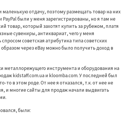
 маленькую отдачу, поэтому размещать товар на них
и
PayPal
были у меня зарегистрированы, но я там не
ий товар, который захотят купить за рубежом, платя
азные сувениры, антиквариат, чего у меня
ь спросом советская атрибутика типа советских
м образом через
eBay
можно было получить доход в
жи металлорежущего инструмента и оборудования на
продаж
kidstaff.com.ua
и
kloomba.com
. У последней был
о-то в этом роде. От нее я отказался, т.к. от нее не
я, и многие сайты для продаж начали выдвигать
ми.
овался, были: