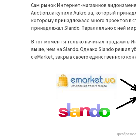
Сам рынок Интернет-магазинов видоизменя
Auction.
ua
купили
Aukro.
ua,
который принад
которому принадлежало много проектов в стр
принадлежал
Slando
. Параллельно с ней ми
В тот момент я только начинал продажи в И
выше, чем на
Slando
. Однако
Slando
решил уб
с
eMarket
, закрыв своего единственного кон
Преобразова