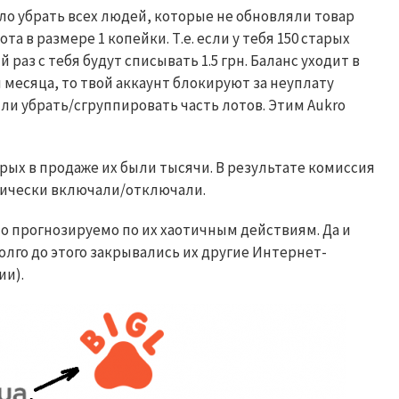
о убрать всех людей, которые не обновляли товар
а в размере 1 копейки. Т.е. если у тебя 150 старых
 раз с тебя будут списывать 1.5 грн. Баланс уходит в
 месяца, то твой аккаунт блокируют за неуплату
ли убрать/сгруппировать часть лотов. Этим
Aukro
рых в продаже их были тысячи. В результате комиссия
дически включали/отключали.
о прогнозируемо по их хаотичным действиям. Да и
долго до этого закрывались их другие Интернет-
ии).