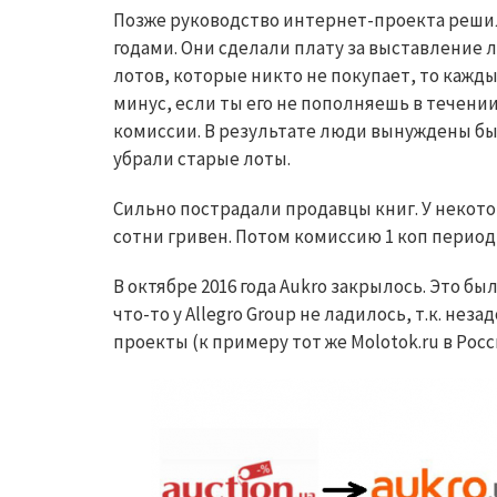
Позже руководство интернет-проекта решил
годами. Они сделали плату за выставление лот
лотов, которые никто не покупает, то каждый
минус, если ты его не пополняешь в течении
комиссии. В результате люди вынуждены бы
убрали старые лоты.
Сильно пострадали продавцы книг. У некото
сотни гривен. Потом комиссию 1 коп перио
В октябре 2016 года
Aukro
закрылось. Это был
что-то у
Allegro
Group
не ладилось, т.к. неза
проекты (к примеру тот же
Molotok.ru
в Росс