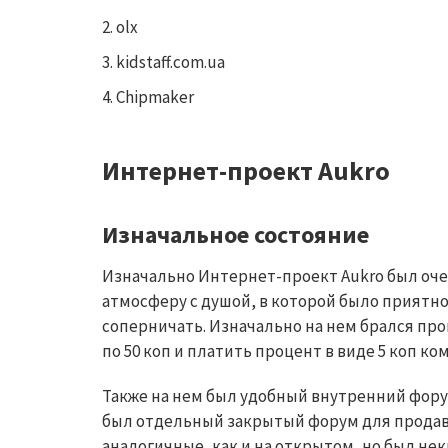
olx
kidstaff.com.ua
Chipmaker
Интернет-проект Aukro
Изначальное состояние
Изначально Интернет-проект
Aukro
был оче
атмосферу с душой, в которой было приятно
соперничать. Изначально на нем брался про
по 50 коп и платить процент в виде 5 коп ко
Также на нем был удобный внутренний фору
был отдельный закрытый форум для продавц
аналогичные, как и на открытом, но был не