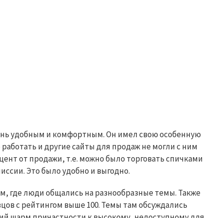
нь удобным и комфортным. Он имел свою особенную
 работать и другие сайты для продаж не могли с ним
цент от продажи, т.е. можно было торговать спичками
миссии. Это было удобно и выгодно.
м, где люди общались на разнообразные темы. Также
ов с рейтингом выше 100. Темы там обсуждались
кий шарм причастности к высокому, недоступному для