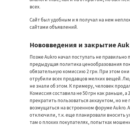
всех.
Сайт был удобным и я получал на нем непло
сайтами объявлений.
Нововведения и закрытие Auk
Позже
Aukro
начал поступать не правильно 
предыдущая политика ценообразования пок
обязательную комиссию 2 грн. При этом он
отрубили всех продавцов мелких вещей. Лю
не знали об этом. К примеру, человек продал
Комиссия составила не 50 грн как раньше, а
прекратить пользоваться аккаунтом, но не 
возмущаться на встроенном форуме
Aukro
.
A
отключили, т.к. еще планировали вносить ул
там о плохих покупателях, попытках мошен