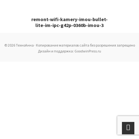
remont-wifi-kamery-imou-bullet-
lite-im-ipc-g42p-0360b-imou-3
© 2026 ТехноАнна · Копирование материалов сайта без разрешения запрещено
Дизайн и поддержка: GoodwinPress.ru