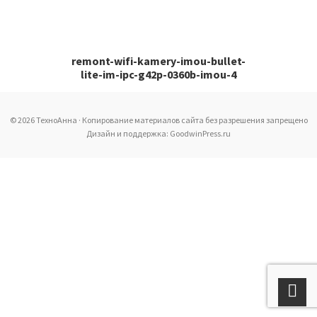
remont-wifi-kamery-imou-bullet-
lite-im-ipc-g42p-0360b-imou-4
© 2026 ТехноАнна · Копирование материалов сайта без разрешения запрещено
Дизайн и поддержка: GoodwinPress.ru