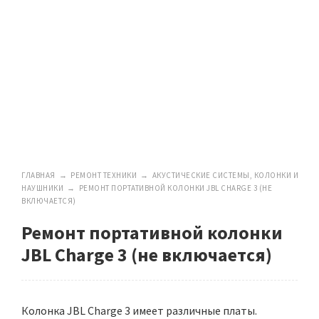
ГЛАВНАЯ
→
РЕМОНТ ТЕХНИКИ
→
АКУСТИЧЕСКИЕ СИСТЕМЫ, КОЛОНКИ И
НАУШНИКИ
→
РЕМОНТ ПОРТАТИВНОЙ КОЛОНКИ JBL CHARGE 3 (НЕ
ВКЛЮЧАЕТСЯ)
Ремонт портативной колонки
JBL Charge 3 (не включается)
Колонка JBL Charge 3 имеет различные платы.