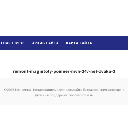
АТНАЯ СВЯЗЬ
АРХИВ САЙТА
КАРТА САЙТА
remont-magnitoly-poineer-mvh-24v-net-zvuka-2
© 2026 ТехноАнна · Копирование материалов сайта без разрешения запрещено
Дизайн и поддержка: GoodwinPress.ru