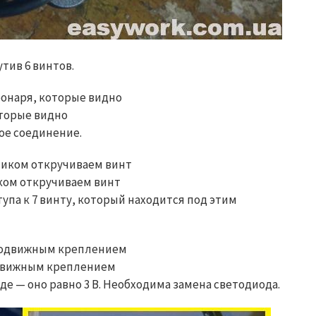
тив 6 винтов.
оторые видно
ое соединение.
ом откручиваем винт
упа к 7 винту, который находится под этим
движным креплением
е — оно равно 3 В. Необходима замена светодиода.