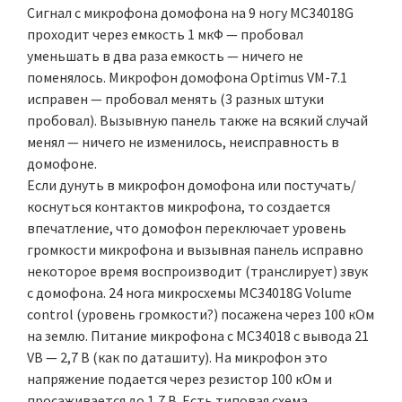
Сигнал с микрофона домофона на 9 ногу MC34018G
проходит через емкость 1 мкФ — пробовал
уменьшать в два раза емкость — ничего не
поменялось. Микрофон домофона Optimus VM-7.1
исправен — пробовал менять (3 разных штуки
пробовал). Вызывную панель также на всякий случай
менял — ничего не изменилось, неисправность в
домофоне.
Если дунуть в микрофон домофона или постучать/
коснуться контактов микрофона, то создается
впечатление, что домофон переключает уровень
громкости микрофона и вызывная панель исправно
некоторое время воспроизводит (транслирует) звук
с домофона. 24 нога микросхемы MC34018G Volume
control (уровень громкости?) посажена через 100 кОм
на землю. Питание микрофона с MC34018 с вывода 21
VB — 2,7 В (как по даташиту). На микрофон это
напряжение подается через резистор 100 кОм и
просаживается до 1,7 В. Есть типовая схема