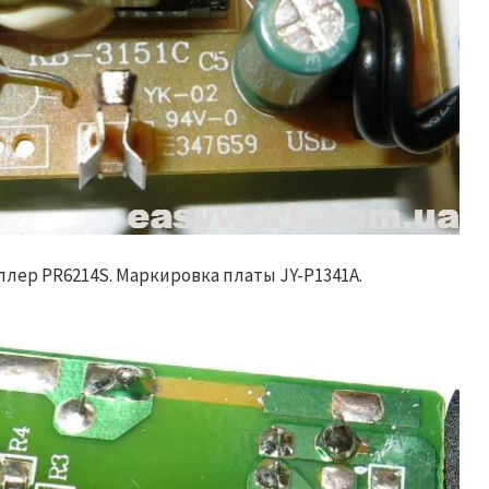
лер PR6214S. Маркировка платы JY-P1341A.