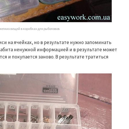
елких вещей в коробках для рыболовов
си на ячейках, но в результате нужно запоминать
 забита ненужной информацией и в результате может
ся и покупается заново. В результате тратиться