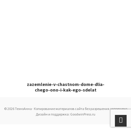
zazemlenie-v-chastnom-dome-dlia-
chego-ono-i-kak-ego-sdelat
© 2026 ТехноАнна · Копирование материалов сайта без разрешения запрещено
Дизайн и поддержка: GoodwinPress.ru