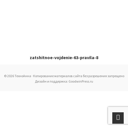
zatshitnoe-vojdenie-63-pravila-8
© 2026 ТехноАнна · Копирование материалов сайта без разрешения запрещено
Дизайн и поддержка: GoodwinPress.ru