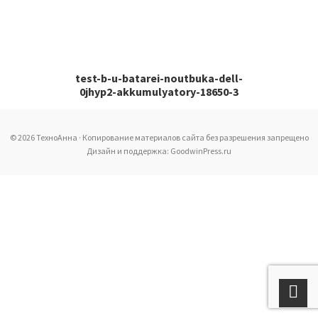
test-b-u-batarei-noutbuka-dell-
0jhyp2-akkumulyatory-18650-3
© 2026 ТехноАнна · Копирование материалов сайта без разрешения запрещено
Дизайн и поддержка: GoodwinPress.ru