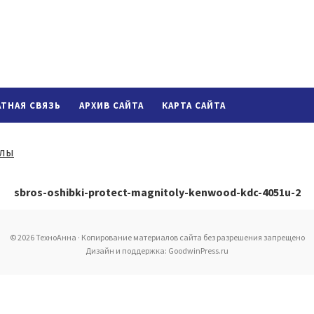
АТНАЯ СВЯЗЬ
АРХИВ САЙТА
КАРТА САЙТА
sbros-oshibki-protect-magnitoly-kenwood-kdc-4051u-2
© 2026 ТехноАнна · Копирование материалов сайта без разрешения запрещено
Дизайн и поддержка: GoodwinPress.ru