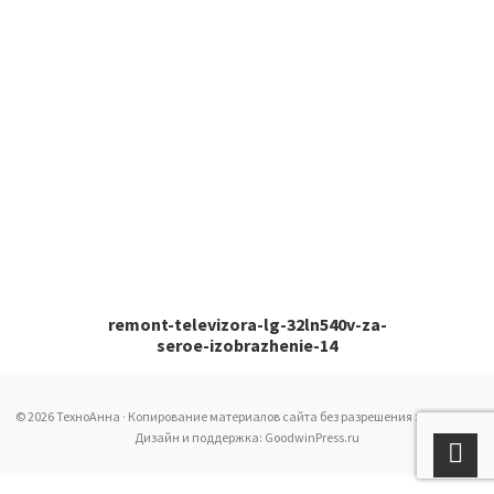
remont-televizora-lg-32ln540v-za-
seroe-izobrazhenie-14
© 2026 ТехноАнна · Копирование материалов сайта без разрешения запрещено
Дизайн и поддержка: GoodwinPress.ru