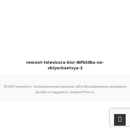
remont-televizora-kivi-40fb50bu-ne-
vklyuchaetsya-3
© 2026 ТехноАнна · Копирование материалов сайта без разрешения запрещено
Дизайн и поддержка: GoodwinPress.ru