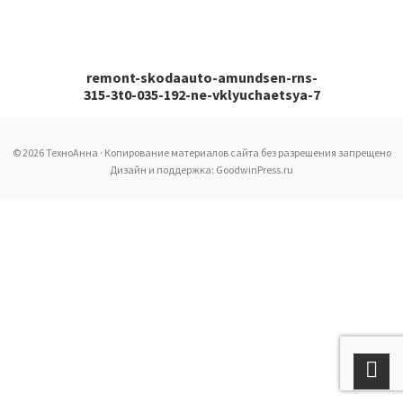
remont-skodaauto-amundsen-rns-
315-3t0-035-192-ne-vklyuchaetsya-7
© 2026 ТехноАнна · Копирование материалов сайта без разрешения запрещено
Дизайн и поддержка: GoodwinPress.ru