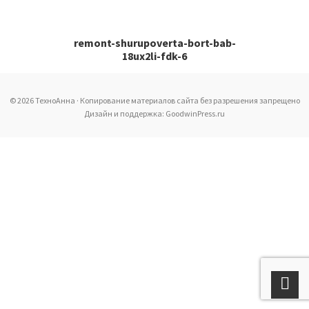
remont-shurupoverta-bort-bab-
18ux2li-fdk-6
© 2026 ТехноАнна · Копирование материалов сайта без разрешения запрещено
Дизайн и поддержка: GoodwinPress.ru