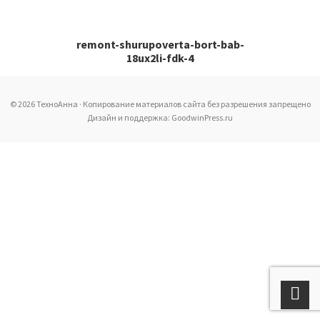
remont-shurupoverta-bort-bab-
18ux2li-fdk-4
© 2026 ТехноАнна · Копирование материалов сайта без разрешения запрещено
Дизайн и поддержка: GoodwinPress.ru