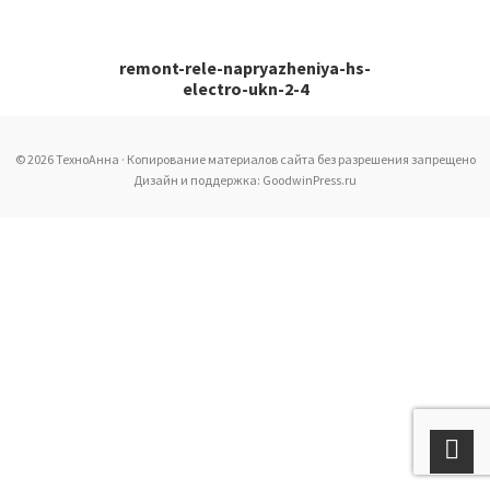
remont-rele-napryazheniya-hs-
electro-ukn-2-4
© 2026 ТехноАнна · Копирование материалов сайта без разрешения запрещено
Дизайн и поддержка: GoodwinPress.ru