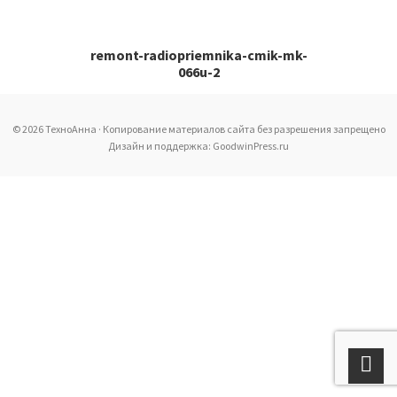
remont-radiopriemnika-cmik-mk-
066u-2
© 2026 ТехноАнна · Копирование материалов сайта без разрешения запрещено
Дизайн и поддержка: GoodwinPress.ru