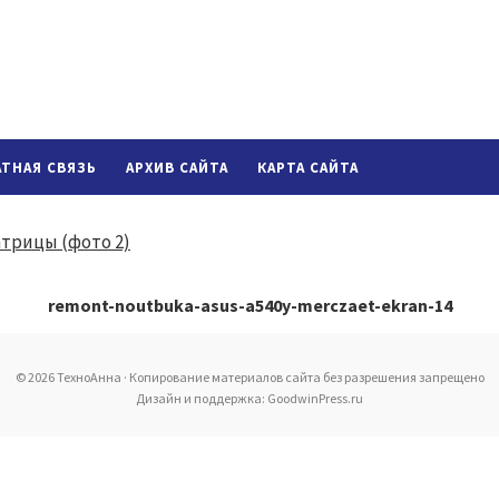
АТНАЯ СВЯЗЬ
АРХИВ САЙТА
КАРТА САЙТА
remont-noutbuka-asus-a540y-merczaet-ekran-14
© 2026 ТехноАнна · Копирование материалов сайта без разрешения запрещено
Дизайн и поддержка: GoodwinPress.ru