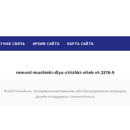
АТНАЯ СВЯЗЬ
АРХИВ САЙТА
КАРТА САЙТА
remont-mashinki-dlya-strizhki-vitek-vt-2376-9
© 2026 ТехноАнна · Копирование материалов сайта без разрешения запрещено
Дизайн и поддержка: GoodwinPress.ru