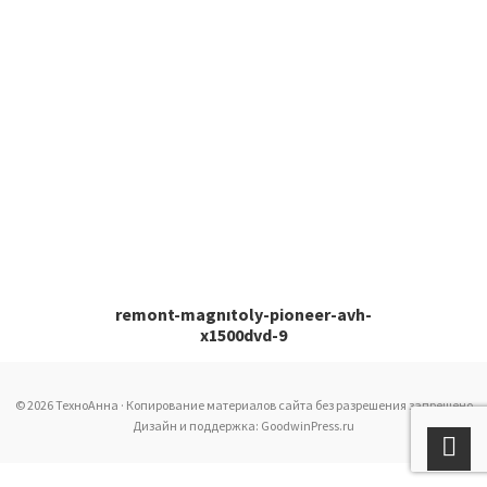
remont-magnıtoly-pioneer-avh-
x1500dvd-9
© 2026 ТехноАнна · Копирование материалов сайта без разрешения запрещено
Дизайн и поддержка: GoodwinPress.ru