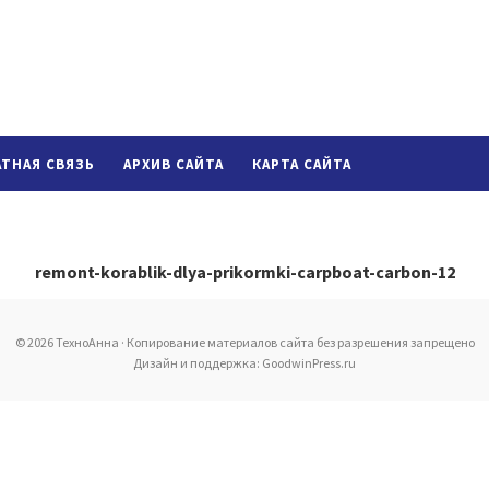
АТНАЯ СВЯЗЬ
АРХИВ САЙТА
КАРТА САЙТА
remont-korablik-dlya-prikormki-carpboat-carbon-12
© 2026 ТехноАнна · Копирование материалов сайта без разрешения запрещено
Дизайн и поддержка: GoodwinPress.ru