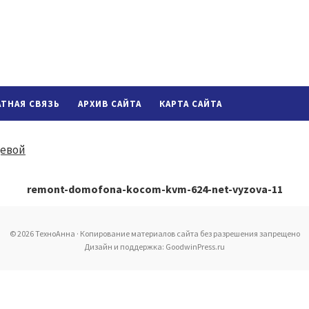
АТНАЯ СВЯЗЬ
АРХИВ САЙТА
КАРТА САЙТА
remont-domofona-kocom-kvm-624-net-vyzova-11
© 2026 ТехноАнна · Копирование материалов сайта без разрешения запрещено
Дизайн и поддержка: GoodwinPress.ru