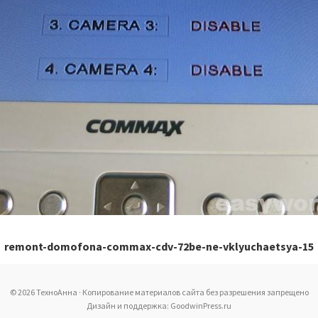
remont-domofona-commax-cdv-72be-ne-vklyuchaetsya-15
© 2026 ТехноАнна · Копирование материалов сайта без разрешения запрещено
Дизайн и поддержка: GoodwinPress.ru