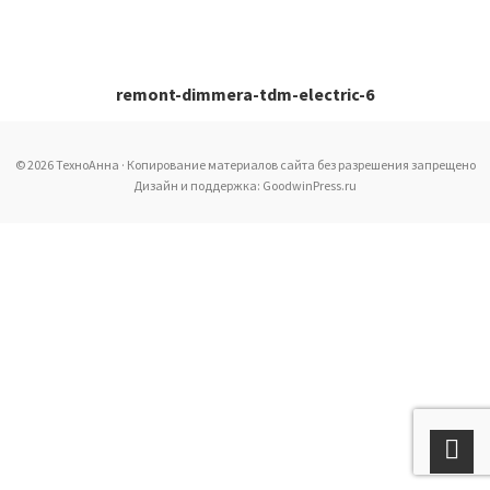
remont-dimmera-tdm-electric-6
© 2026 ТехноАнна · Копирование материалов сайта без разрешения запрещено
Дизайн и поддержка: GoodwinPress.ru