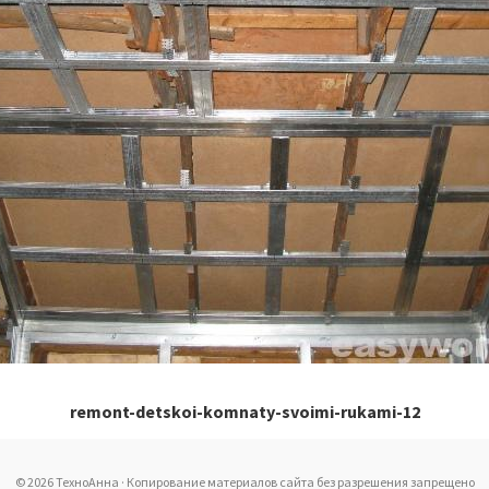
remont-detskoi-komnaty-svoimi-rukami-12
© 2026 ТехноАнна · Копирование материалов сайта без разрешения запрещено