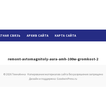
АТНАЯ СВЯЗЬ
АРХИВ САЙТА
КАРТА САЙТА
remont-avtomagnitoly-aura-amh-100w-gromkost-2
© 2026 ТехноАнна · Копирование материалов сайта без разрешения запрещено
Дизайн и поддержка: GoodwinPress.ru