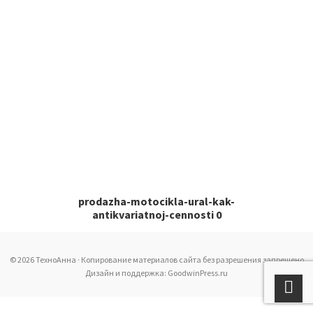
prodazha-motocikla-ural-kak-
antikvariatnoj-cennosti 0
© 2026 ТехноАнна · Копирование материалов сайта без разрешения запрещено
Дизайн и поддержка: GoodwinPress.ru