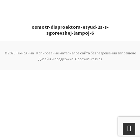
osmotr-diaproektora-etyud-2s-s-
sgorevshej-lampoj-6
© 2026 ТехноАнна · Копирование материалов сайта без разрешения запрещено
Дизайн и поддержка: GoodwinPress.ru