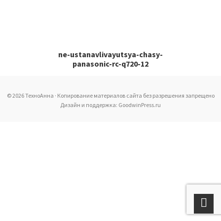
ne-ustanavlivayutsya-chasy-
panasonic-rc-q720-12
© 2026 ТехноАнна · Копирование материалов сайта без разрешения запрещено
Дизайн и поддержка: GoodwinPress.ru