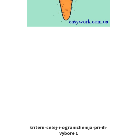
kriterii-celej-i-ogranichenija-pri-ih-
vybore 1