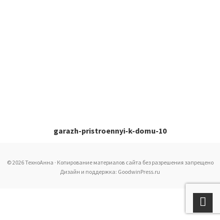
garazh-pristroennyi-k-domu-10
© 2026 ТехноАнна · Копирование материалов сайта без разрешения запрещено
Дизайн и поддержка: GoodwinPress.ru