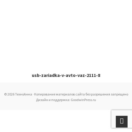
usb-zariadka-v-avto-vaz-2111-8
© 2026 ТехноАнна · Копирование материалов сайта без разрешения запрещено
Дизайн и поддержка: GoodwinPress.ru